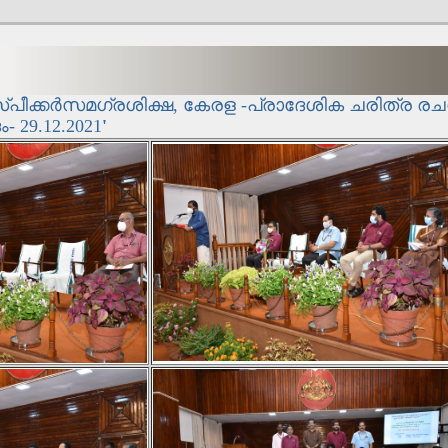
പീക്കര്‍സമഗ്രശിക്ഷ, കേരള
-
പ്രാദേശിക ചരിത്ര ര
ം-
29.12.2021
'