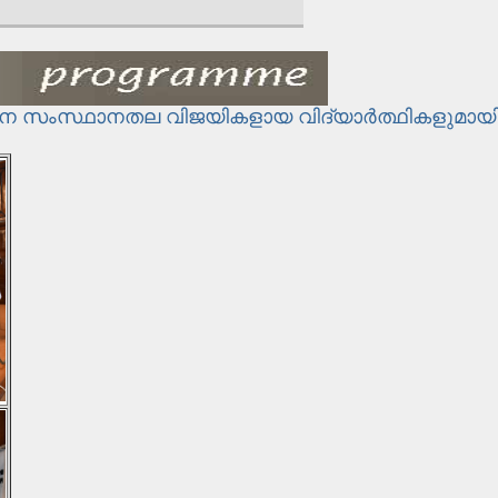
ചന സംസ്ഥാനതല വിജയികളായ വിദ്യാര്‍ത്ഥികളുമായ